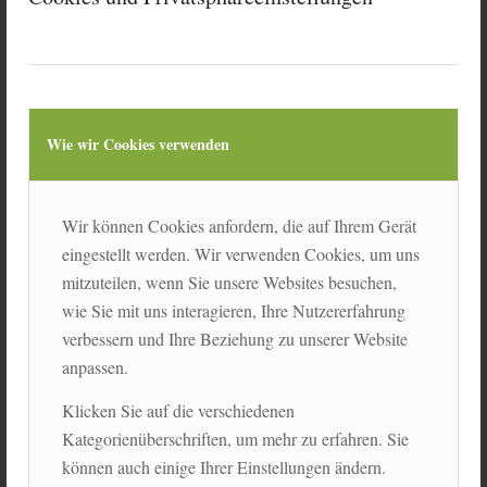
Netzwerk Slowmotion Deutschland
Kai Sonntag, Green City e.V., Goethestraße 34, 80336
München, Tel. 089/890 668-0
www.netzwerk-slowmotion.org
Projekt Ökologie der Zeit an der Evangelischen
Wie wir Cookies verwenden
Akademie Tutzing
Schlossstraße 2-4, 82327 Tutzing, Tel. 08158/251-126:
www.ev-akademie-tutzing.de
Wir können Cookies anfordern, die auf Ihrem Gerät
Suchwort: „Ökologie der Zeit“
eingestellt werden. Wir verwenden Cookies, um uns
mitzuteilen, wenn Sie unsere Websites besuchen,
Projekt SlowUP der Stiftung Veloland Schweiz
wie Sie mit uns interagieren, Ihre Nutzererfahrung
Postfach 8275, CH-8275 Bern, Tel. 0049/31/307 4740
verbessern und Ihre Beziehung zu unserer Website
www.slowup.ch
anpassen.
Slow Food Deutschland
Klicken Sie auf die verschiedenen
Geisststraße 81, 48151 Münster, Tel. 02 51/79 33 68
Kategorienüberschriften, um mehr zu erfahren. Sie
www.slowfood.de
können auch einige Ihrer Einstellungen ändern.