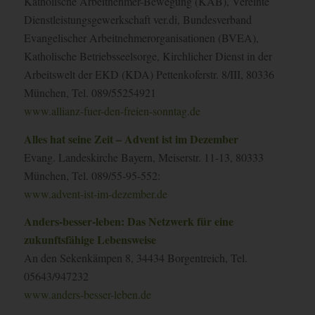
Katholische Arbeitnehmer-Bewegung (KAB), Vereinte
Dienstleistungsgewerkschaft ver.di, Bundesverband
Evangelischer Arbeitnehmerorganisationen (BVEA),
Katholische Betriebsseelsorge, Kirchlicher Dienst in der
Arbeitswelt der EKD (KDA) Pettenkoferstr. 8/III, 80336
München, Tel. 089/55254921
www.allianz-fuer-den-freien-sonntag.de
Alles hat seine Zeit – Advent ist im Dezember
Evang. Landeskirche Bayern, Meiserstr. 11-13, 80333
München, Tel. 089/55-95-552:
www.advent-ist-im-dezember.de
Anders-besser-leben: Das Netzwerk für eine
zukunftsfähige Lebensweise
An den Sekenkämpen 8, 34434 Borgentreich, Tel.
05643/947232
www.anders-besser-leben.de