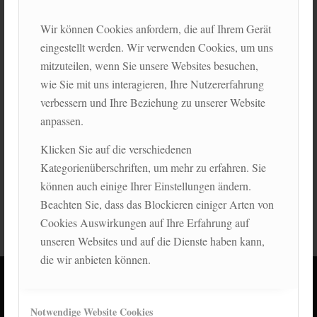
Krieg-in-der-Ukraine-Perspktiverweiterung-POLIS-1-2023
Wir können Cookies anfordern, die auf Ihrem Gerät
eingestellt werden. Wir verwenden Cookies, um uns
mitzuteilen, wenn Sie unsere Websites besuchen,
Interview mit der Zeitschrift GEO
wie Sie mit uns interagieren, Ihre Nutzererfahrung
/
/
21. Mai 2024
in
Allgemein
von
Fritz Reheis
verbessern und Ihre Beziehung zu unserer Website
anpassen.
nachhaltigkeit–warum-brauchen-wir-eine-spirituelle-
revolution–34659378
Klicken Sie auf die verschiedenen
Kategorienüberschriften, um mehr zu erfahren. Sie
können auch einige Ihrer Einstellungen ändern.
Beachten Sie, dass das Blockieren einiger Arten von
Cookies Auswirkungen auf Ihre Erfahrung auf
unseren Websites und auf die Dienste haben kann,
die wir anbieten können.
Fritz Reheis
Notwendige Website Cookies